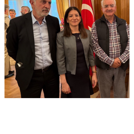
hashtag#CuisineTurque
hashtag#DiplomatieCulinaire
hashtag#FranceTunisie
hashtag#Türkiye
hashtag#CCFT
hashtag#CoopérationInternationale